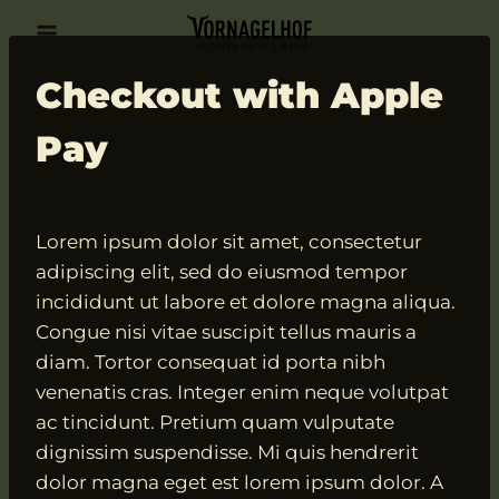
Zum
Inhalt
springen
ECOMMERCE
Checkout with Apple
|
ONLINE
Pay
PAYMENTS
Von
10.01.2020
VngAdmin
Lorem ipsum dolor sit amet, consectetur
adipiscing elit, sed do eiusmod tempor
incididunt ut labore et dolore magna aliqua.
Congue nisi vitae suscipit tellus mauris a
diam. Tortor consequat id porta nibh
venenatis cras. Integer enim neque volutpat
ac tincidunt. Pretium quam vulputate
dignissim suspendisse. Mi quis hendrerit
dolor magna eget est lorem ipsum dolor. A