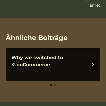
amet
Ähnliche Beiträge
Why we switched to
WooCommerce
Von
10.01.2020
VngAdmin